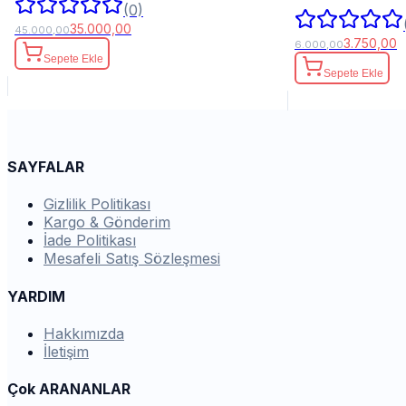
(0)
35.000,00
45.000,00
3.750,00
6.000,00
Sepete Ekle
Sepete Ekle
SAYFALAR
Gizlilik Politikası
Kargo & Gönderim
İade Politikası
Mesafeli Satış Sözleşmesi
YARDIM
Hakkımızda
İletişim
Çok ARANANLAR