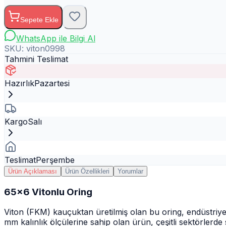
Sepete Ekle
WhatsApp ile Bilgi Al
SKU:
viton0998
Tahmini Teslimat
Hazırlık
Pazartesi
Kargo
Salı
Teslimat
Perşembe
Ürün Açıklaması
Ürün Özellikleri
Yorumlar
65x6 Vitonlu Oring
Viton (FKM) kauçuktan üretilmiş olan bu oring, endüstri
mm kalınlık ölçülerine sahip olan ürün, çeşitli sektörlerde 