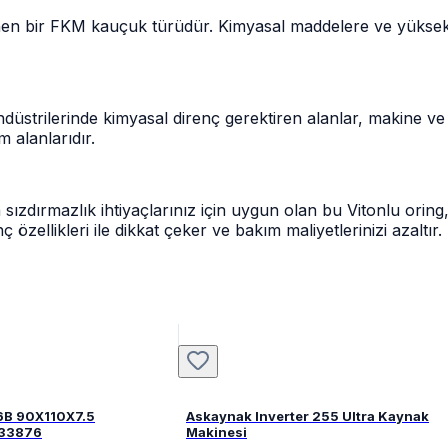
ilinen bir FKM kauçuk türüdür. Kimyasal maddelere ve yüksek 
üstrilerinde kimyasal direnç gerektiren alanlar, makine ve
 alanlarıdır.
ızdırmazlık ihtiyaçlarınız için uygun olan bu Vitonlu oring,
ellikleri ile dikkat çeker ve bakım maliyetlerinizi azaltır.
6B 90X110X7.5
Askaynak Inverter 255 Ultra Kaynak
FPM 82033876
Makinesi