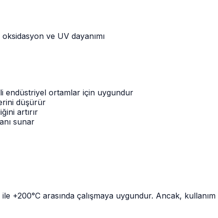
ç, oksidasyon ve UV dayanımı
li endüstriyel ortamlar için uygundur
erini düşürür
ini artırır
lanı sunar
ile +200°C arasında çalışmaya uygundur. Ancak, kullanım şar