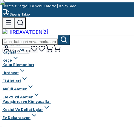
Ücretsiz Kargo | Güvenli Ödeme | Kolay İade
Sipariş Takip
Rulmanlar
Giriş Yap
Kayışlar
Keçe
Kalıp Elemanları
Hırdavat
El Aletleri
Akülü Aletler
Elektrikli Aletler
Yapıştırıcı ve Kimyasallar
Kesici Ve Delici Uçlar
Ev Dekarasyon