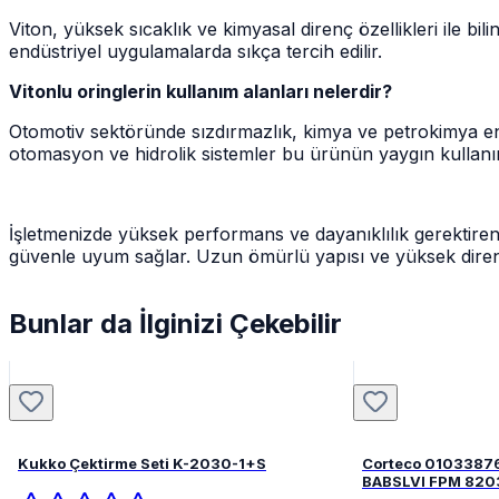
Viton, yüksek sıcaklık ve kimyasal direnç özellikleri ile b
endüstriyel uygulamalarda sıkça tercih edilir.
Vitonlu oringlerin kullanım alanları nelerdir?
Otomotiv sektöründe sızdırmazlık, kimya ve petrokimya end
otomasyon ve hidrolik sistemler bu ürünün yaygın kullanım
İşletmenizde yüksek performans ve dayanıklılık gerektiren s
güvenle uyum sağlar. Uzun ömürlü yapısı ve yüksek direnç öz
Bunlar da İlginizi Çekebilir
Kukko Çektirme Seti K-2030-1+S
Corteco 0103387
BABSLVI 