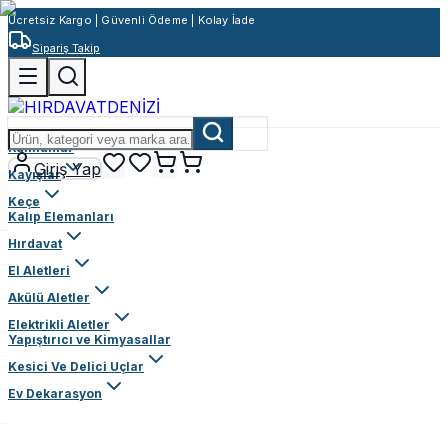
Ücretsiz Kargo | Güvenli Ödeme | Kolay İade
Sipariş Takip
Rulmanlar
Giriş Yap
Kayışlar
Keçe
Kalıp Elemanları
Hırdavat
El Aletleri
Akülü Aletler
Elektrikli Aletler
Yapıştırıcı ve Kimyasallar
Kesici Ve Delici Uçlar
Ev Dekarasyon