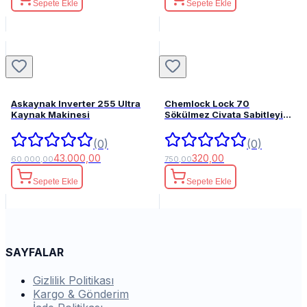
Sepete Ekle
Sepete Ekle
Askaynak Inverter 255 Ultra
Chemlock Lock 70
Kaynak Makinesi
Sökülmez Civata Sabitleyici
50ml.
(0)
(0)
43.000,00
320,00
60.000,00
750,00
Sepete Ekle
Sepete Ekle
SAYFALAR
Gizlilik Politikası
Kargo & Gönderim