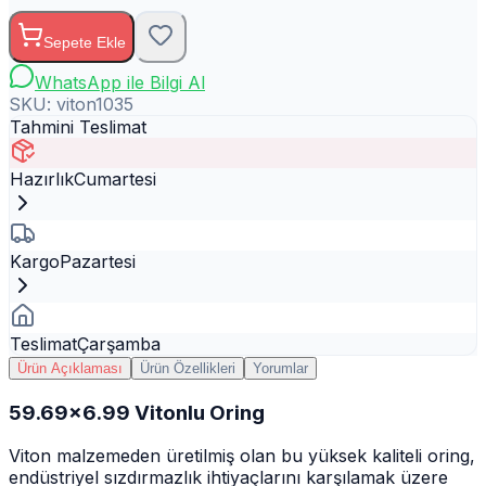
Sepete Ekle
WhatsApp ile Bilgi Al
SKU:
viton1035
Tahmini Teslimat
Hazırlık
Cumartesi
Kargo
Pazartesi
Teslimat
Çarşamba
Ürün Açıklaması
Ürün Özellikleri
Yorumlar
59.69x6.99 Vitonlu Oring
Viton malzemeden üretilmiş olan bu yüksek kaliteli oring,
endüstriyel sızdırmazlık ihtiyaçlarını karşılamak üzere