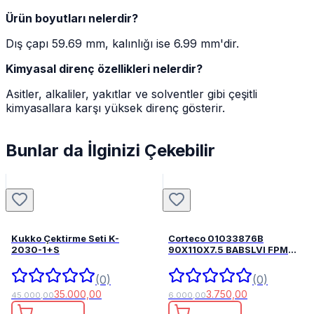
Ürün boyutları nelerdir?
Dış çapı 59.69 mm, kalınlığı ise 6.99 mm'dir.
Kimyasal direnç özellikleri nelerdir?
Asitler, alkaliler, yakıtlar ve solventler gibi çeşitli
kimyasallara karşı yüksek direnç gösterir.
Bunlar da İlginizi Çekebilir
Kukko Çektirme Seti K-
Corteco 01033876B
2030-1+S
90X110X7.5 BABSLVI FPM
82033876
(0)
(0)
35.000,00
3.750,00
45.000,00
6.000,00