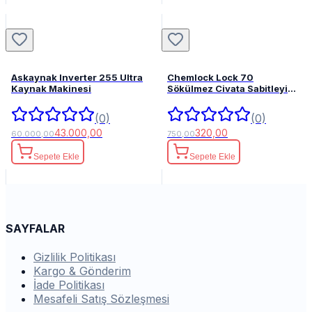
Askaynak Inverter 255 Ultra
Chemlock Lock 70
Kaynak Makinesi
Sökülmez Civata Sabitleyici
50ml.
(0)
(0)
43.000,00
320,00
60.000,00
750,00
Sepete Ekle
Sepete Ekle
SAYFALAR
Gizlilik Politikası
Kargo & Gönderim
İade Politikası
Mesafeli Satış Sözleşmesi