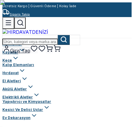
Ücretsiz Kargo | Güvenli Ödeme | Kolay İade
Sipariş Takip
Rulmanlar
Giriş Yap
Kayışlar
Keçe
Kalıp Elemanları
Hırdavat
El Aletleri
Akülü Aletler
Elektrikli Aletler
Yapıştırıcı ve Kimyasallar
Kesici Ve Delici Uçlar
Ev Dekarasyon