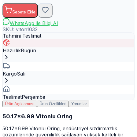
Sepete Ekle
WhatsApp ile Bilgi Al
SKU:
viton1032
Tahmini Teslimat
Hazırlık
Bugün
Kargo
Salı
Teslimat
Perşembe
Ürün Açıklaması
Ürün Özellikleri
Yorumlar
50.17x6.99 Vitonlu Oring
50.17x6.99 Vitonlu Oring, endüstriyel sızdırmazlık
çözümlerinde güvenilirlik sağlayan yüksek kaliteli bir