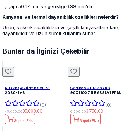
İç çapı 50.17 mm ve genişliği 6.99 mm'dir.
Kimyasal ve termal dayanıklılık özellikleri nelerdir?
Ürün, yüksek sıcaklıklara ve çeşitli kimyasallara karşı
dayanıklıdır ve uzun süreli kullanım sunar.
Bunlar da İlginizi Çekebilir
Kukko Çektirme Seti K-
Corteco 01033876B
2030-1+S
90X110X7.5 BABSLVI FPM
82033876
(0)
(0)
35.000,00
3.750,00
45.000,00
6.000,00
Sepete Ekle
Sepete Ekle