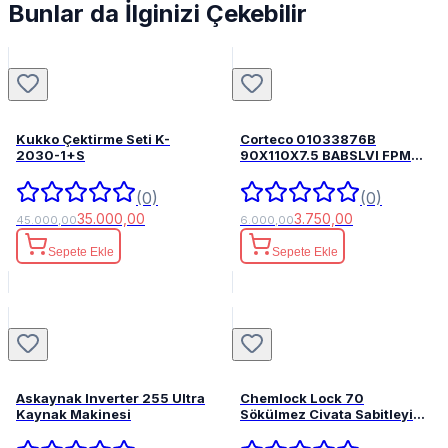
Bunlar da İlginizi Çekebilir
Kukko Çektirme Seti K-
Corteco 01033876B
2030-1+S
90X110X7.5 BABSLVI FPM
82033876
(0)
(0)
35.000,00
3.750,00
45.000,00
6.000,00
Sepete Ekle
Sepete Ekle
Askaynak Inverter 255 Ultra
Chemlock Lock 70
Kaynak Makinesi
Sökülmez Civata Sabitleyici
50ml.