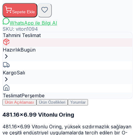
Sepete Ekle
WhatsApp ile Bilgi Al
SKU:
viton1094
Tahmini Teslimat
Hazırlık
Bugün
Kargo
Salı
Teslimat
Perşembe
Ürün Açıklaması
Ürün Özellikleri
Yorumlar
481.16x6.99 Vitonlu Oring
481.16x6.99 Vitonlu Oring, yüksek sızdırmazlık sağlayan
ve çeşitli endüstriyel uygulamalarda tercih edilen bir O-