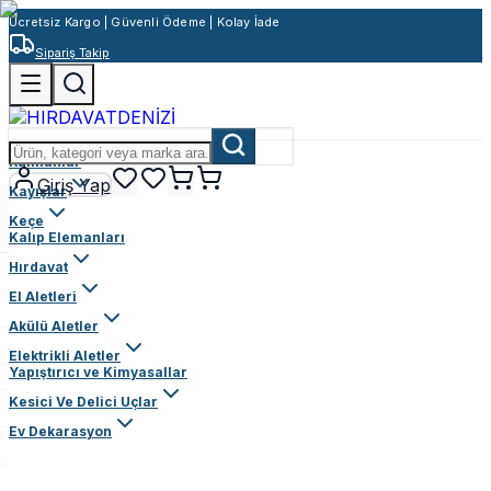
Ücretsiz Kargo | Güvenli Ödeme | Kolay İade
Sipariş Takip
Rulmanlar
Giriş Yap
Kayışlar
Keçe
Kalıp Elemanları
Hırdavat
El Aletleri
Akülü Aletler
Elektrikli Aletler
Yapıştırıcı ve Kimyasallar
Kesici Ve Delici Uçlar
Ev Dekarasyon