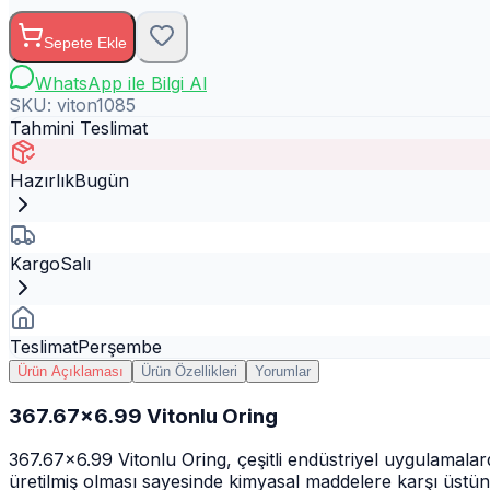
Sepete Ekle
WhatsApp ile Bilgi Al
SKU:
viton1085
Tahmini Teslimat
Hazırlık
Bugün
Kargo
Salı
Teslimat
Perşembe
Ürün Açıklaması
Ürün Özellikleri
Yorumlar
367.67x6.99 Vitonlu Oring
367.67x6.99 Vitonlu Oring, çeşitli endüstriyel uygulamal
üretilmiş olması sayesinde kimyasal maddelere karşı üstün