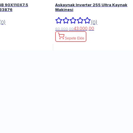
6B 90X110X7.5
Askaynak Inverter 255 Ultra Kaynak
FPM 82033876
Makinesi
(0)
(0)
43.000,00
60.000,00
Sepete Ekle