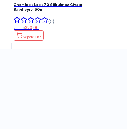
Chemlock Lock 70 Sökülmez Civata
Sabitleyici 50ml.
(0)
320,00
750,00
Sepete Ekle