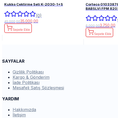
Kukko Çektirme Seti K-2030-1+S
Corteco 0103387
BABSLVI 
(0)
35.000,00
45.000,00
3.750,00
6.000,00
Sepete Ekle
Sepete Ekle
SAYFALAR
Gizlilik Politikası
Kargo & Gönderim
İade Politikası
Mesafeli Satış Sözleşmesi
YARDIM
Hakkımızda
İletişim