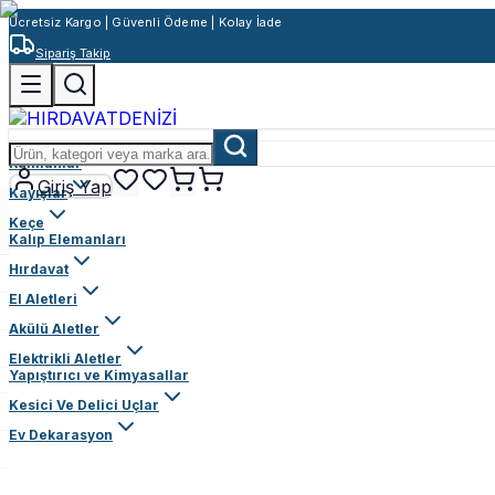
Ücretsiz Kargo | Güvenli Ödeme | Kolay İade
Sipariş Takip
Rulmanlar
Giriş Yap
Kayışlar
Keçe
Kalıp Elemanları
Hırdavat
El Aletleri
Akülü Aletler
Elektrikli Aletler
Yapıştırıcı ve Kimyasallar
Kesici Ve Delici Uçlar
Ev Dekarasyon