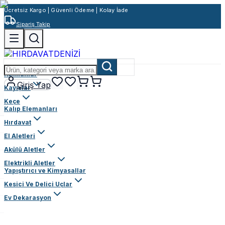
Ücretsiz Kargo | Güvenli Ödeme | Kolay İade
Sipariş Takip
Rulmanlar
Giriş Yap
Kayışlar
Keçe
Kalıp Elemanları
Hırdavat
El Aletleri
Akülü Aletler
Elektrikli Aletler
Yapıştırıcı ve Kimyasallar
Kesici Ve Delici Uçlar
Ev Dekarasyon