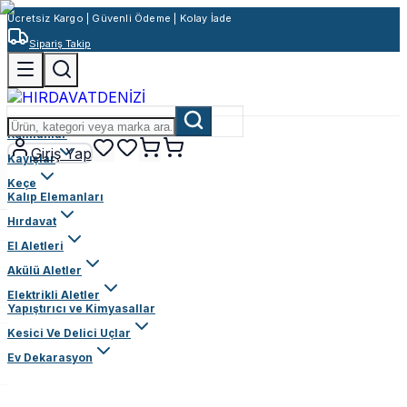
Ücretsiz Kargo | Güvenli Ödeme | Kolay İade
Sipariş Takip
Rulmanlar
Giriş Yap
Kayışlar
Keçe
Kalıp Elemanları
Hırdavat
El Aletleri
Akülü Aletler
Elektrikli Aletler
Yapıştırıcı ve Kimyasallar
Kesici Ve Delici Uçlar
Ev Dekarasyon