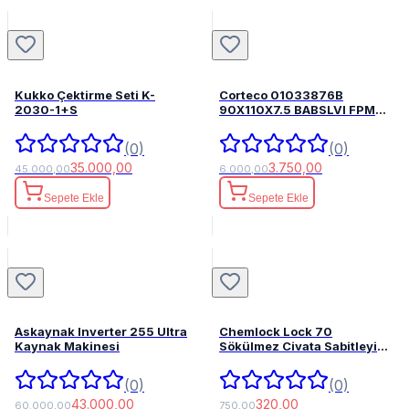
Kukko Çektirme Seti K-
Corteco 01033876B
2030-1+S
90X110X7.5 BABSLVI FPM
82033876
(0)
(0)
35.000,00
3.750,00
45.000,00
6.000,00
Sepete Ekle
Sepete Ekle
Askaynak Inverter 255 Ultra
Chemlock Lock 70
Kaynak Makinesi
Sökülmez Civata Sabitleyici
50ml.
(0)
(0)
43.000,00
320,00
60.000,00
750,00