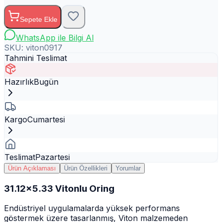
Sepete Ekle
WhatsApp ile Bilgi Al
SKU:
viton0917
Tahmini Teslimat
Hazırlık
Bugün
Kargo
Cumartesi
Teslimat
Pazartesi
Ürün Açıklaması
Ürün Özellikleri
Yorumlar
31.12x5.33 Vitonlu Oring
Endüstriyel uygulamalarda yüksek performans
göstermek üzere tasarlanmış, Viton malzemeden