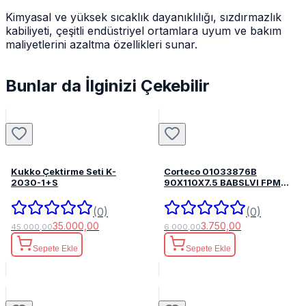
Kimyasal ve yüksek sıcaklık dayanıklılığı, sızdırmazlık
kabiliyeti, çeşitli endüstriyel ortamlara uyum ve bakım
maliyetlerini azaltma özellikleri sunar.
Bunlar da İlginizi Çekebilir
Kukko Çektirme Seti K-
Corteco 01033876B
2030-1+S
90X110X7.5 BABSLVI FPM
82033876
(0)
(0)
35.000,00
3.750,00
45.000,00
6.000,00
Sepete Ekle
Sepete Ekle