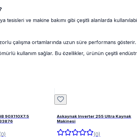
?
 tesisleri ve makine bakımı gibi çeşitli alanlarda kullanılabil
e zorlu çalışma ortamlarında uzun süre performans gösterir.
 ömürlü kullanım sağlar. Bu özellikler, ürünün çeşitli endüs
6B 90X110X7.5
Askaynak Inverter 255 Ultra Kaynak
FPM 82033876
Makinesi
(0)
(0)