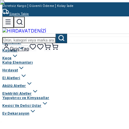
Ücretsiz Kargo | Güvenli Ödeme | Kolay İade
Sipariş Takip
Rulmanlar
Giriş Yap
Kayışlar
Keçe
Kalıp Elemanları
Hırdavat
El Aletleri
Akülü Aletler
Elektrikli Aletler
Yapıştırıcı ve Kimyasallar
Kesici Ve Delici Uçlar
Ev Dekarasyon