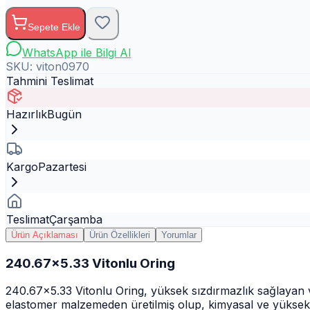
Sepete Ekle
WhatsApp ile Bilgi Al
SKU:
viton0970
Tahmini Teslimat
Hazırlık
Bugün
Kargo
Pazartesi
Teslimat
Çarşamba
Ürün Açıklaması
Ürün Özellikleri
Yorumlar
240.67x5.33 Vitonlu Oring
240.67x5.33 Vitonlu Oring, yüksek sızdırmazlık sağlayan 
elastomer malzemeden üretilmiş olup, kimyasal ve yüksek sı