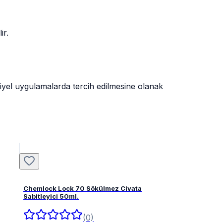
ir.
triyel uygulamalarda tercih edilmesine olanak
Chemlock Lock 70 Sökülmez Civata
Sabitleyici 50ml.
(0)