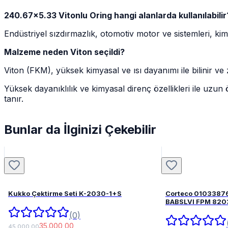
240.67x5.33 Vitonlu Oring hangi alanlarda kullanılabilir
Endüstriyel sızdırmazlık, otomotiv motor ve sistemleri, kimya
Malzeme neden Viton seçildi?
Viton (FKM), yüksek kimyasal ve ısı dayanımı ile bilinir v
Yüksek dayanıklılık ve kimyasal direnç özellikleri ile uzun
tanır.
Bunlar da İlginizi Çekebilir
Kukko Çektirme Seti K-2030-1+S
Corteco 0103387
BABSLVI 
(0)
35.000,00
45.000,00