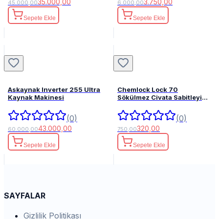
35.000,00
3.750,00
45.000,00
6.000,00
Sepete Ekle
Sepete Ekle
Askaynak Inverter 255 Ultra
Chemlock Lock 70
Kaynak Makinesi
Sökülmez Civata Sabitleyici
50ml.
(0)
(0)
43.000,00
320,00
60.000,00
750,00
Sepete Ekle
Sepete Ekle
SAYFALAR
Gizlilik Politikası