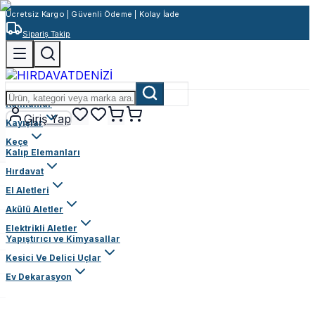
Ücretsiz Kargo | Güvenli Ödeme | Kolay İade
Sipariş Takip
Rulmanlar
Giriş Yap
Kayışlar
Keçe
Kalıp Elemanları
Hırdavat
El Aletleri
Akülü Aletler
Elektrikli Aletler
Yapıştırıcı ve Kimyasallar
Kesici Ve Delici Uçlar
Ev Dekarasyon