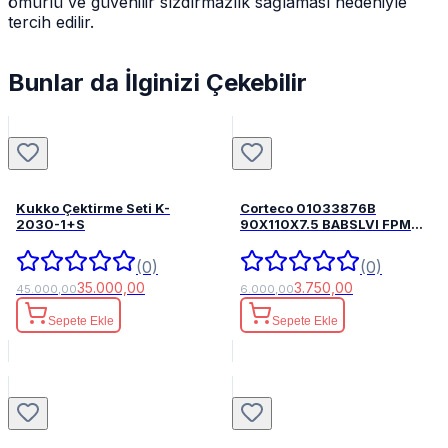
ömürlü ve güvenilir sızdırmazlık sağlaması nedeniyle
tercih edilir.
Bunlar da İlginizi Çekebilir
Kukko Çektirme Seti K-
Corteco 01033876B
2030-1+S
90X110X7.5 BABSLVI FPM
82033876
(0)
(0)
35.000,00
3.750,00
45.000,00
6.000,00
Sepete Ekle
Sepete Ekle