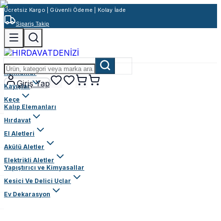
Ücretsiz Kargo | Güvenli Ödeme | Kolay İade
Sipariş Takip
Rulmanlar
Giriş Yap
Kayışlar
Keçe
Kalıp Elemanları
Hırdavat
El Aletleri
Akülü Aletler
Elektrikli Aletler
Yapıştırıcı ve Kimyasallar
Kesici Ve Delici Uçlar
Ev Dekarasyon