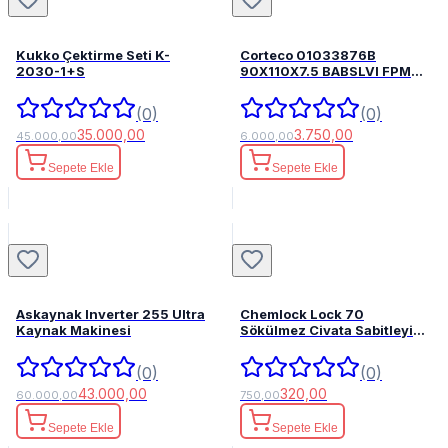
Kukko Çektirme Seti K-
Corteco 01033876B
2030-1+S
90X110X7.5 BABSLVI FPM
82033876
(0)
(0)
35.000,00
3.750,00
45.000,00
6.000,00
Sepete Ekle
Sepete Ekle
Askaynak Inverter 255 Ultra
Chemlock Lock 70
Kaynak Makinesi
Sökülmez Civata Sabitleyici
50ml.
(0)
(0)
43.000,00
320,00
60.000,00
750,00
Sepete Ekle
Sepete Ekle