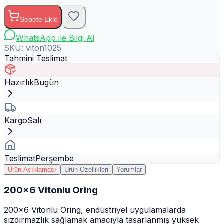
Sepete Ekle
WhatsApp ile Bilgi Al
SKU:
viton1025
Tahmini Teslimat
Hazırlık
Bugün
Kargo
Salı
Teslimat
Perşembe
Ürün Açıklaması
Ürün Özellikleri
Yorumlar
200x6 Vitonlu Oring
200x6 Vitonlu Oring, endüstriyel uygulamalarda
sızdırmazlık sağlamak amacıyla tasarlanmış yüksek