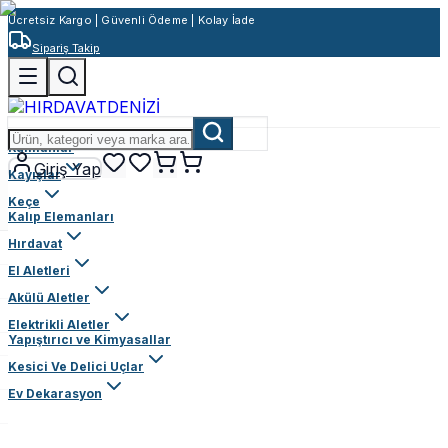
Ücretsiz Kargo | Güvenli Ödeme | Kolay İade
Sipariş Takip
Rulmanlar
Giriş Yap
Kayışlar
Keçe
Kalıp Elemanları
Hırdavat
El Aletleri
Akülü Aletler
Elektrikli Aletler
Yapıştırıcı ve Kimyasallar
Kesici Ve Delici Uçlar
Ev Dekarasyon