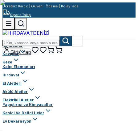
Ücretsiz Kargo | Güvenli Ödeme | Kolay İade
Sipariş Takip
Rulmanlar
Giriş Yap
Kayışlar
Keçe
Kalıp Elemanları
Hırdavat
El Aletleri
Akülü Aletler
Elektrikli Aletler
Yapıştırıcı ve Kimyasallar
Kesici Ve Delici Uçlar
Ev Dekarasyon