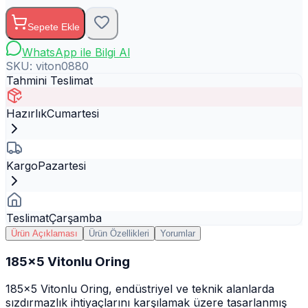
Sepete Ekle
WhatsApp ile Bilgi Al
SKU:
viton0880
Tahmini Teslimat
Hazırlık
Cumartesi
Kargo
Pazartesi
Teslimat
Çarşamba
Ürün Açıklaması
Ürün Özellikleri
Yorumlar
185x5 Vitonlu Oring
185x5 Vitonlu Oring, endüstriyel ve teknik alanlarda
sızdırmazlık ihtiyaçlarını karşılamak üzere tasarlanmış