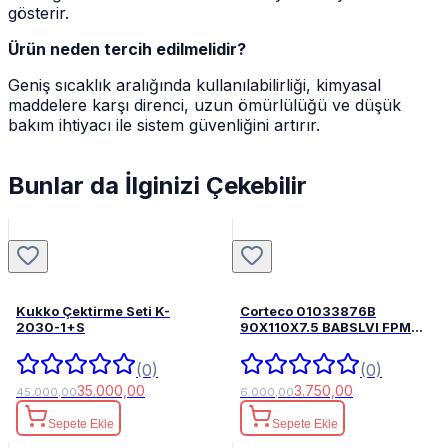
gösterir.
Ürün neden tercih edilmelidir?
Geniş sıcaklık aralığında kullanılabilirliği, kimyasal
maddelere karşı direnci, uzun ömürlülüğü ve düşük
bakım ihtiyacı ile sistem güvenliğini artırır.
Bunlar da İlginizi Çekebilir
Kukko Çektirme Seti K-
Corteco 01033876B
2030-1+S
90X110X7.5 BABSLVI FPM
82033876
(0)
(0)
35.000,00
3.750,00
45.000,00
6.000,00
Sepete Ekle
Sepete Ekle