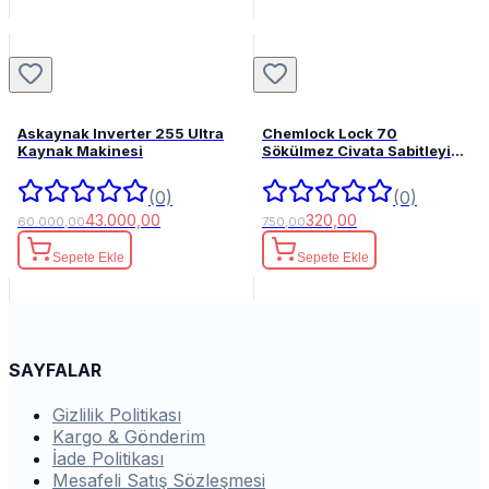
Askaynak Inverter 255 Ultra
Chemlock Lock 70
Kaynak Makinesi
Sökülmez Civata Sabitleyici
50ml.
(0)
(0)
43.000,00
320,00
60.000,00
750,00
Sepete Ekle
Sepete Ekle
SAYFALAR
Gizlilik Politikası
Kargo & Gönderim
İade Politikası
Mesafeli Satış Sözleşmesi