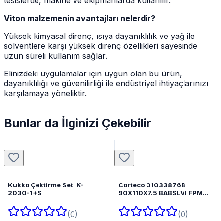
tesislerde, makine ve ekipmanlarda kullanılır.
Viton malzemenin avantajları nelerdir?
Yüksek kimyasal direnç, ısıya dayanıklılık ve yağ ile
solventlere karşı yüksek direnç özellikleri sayesinde
uzun süreli kullanım sağlar.
Elinizdeki uygulamalar için uygun olan bu ürün,
dayanıklılığı ve güvenilirliği ile endüstriyel ihtiyaçlarınızı
karşılamaya yöneliktir.
Bunlar da İlginizi Çekebilir
Kukko Çektirme Seti K-
Corteco 01033876B
2030-1+S
90X110X7.5 BABSLVI FPM
82033876
(0)
(0)