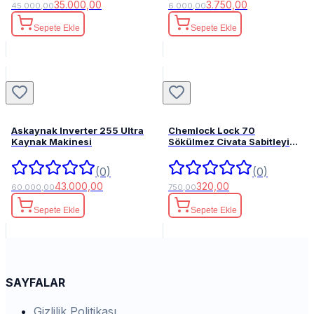
35.000,00
3.750,00
45.000,00
6.000,00
Sepete Ekle
Sepete Ekle
Askaynak Inverter 255 Ultra
Chemlock Lock 70
Kaynak Makinesi
Sökülmez Civata Sabitleyici
50ml.
(0)
(0)
43.000,00
320,00
60.000,00
750,00
Sepete Ekle
Sepete Ekle
SAYFALAR
Gizlilik Politikası