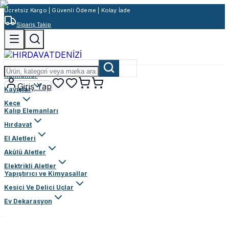
Ücretsiz Kargo | Güvenli Ödeme | Kolay İade
Sipariş Takip
Rulmanlar
Giriş Yap
Kayışlar
Keçe
Kalıp Elemanları
Hırdavat
El Aletleri
Akülü Aletler
Elektrikli Aletler
Yapıştırıcı ve Kimyasallar
Kesici Ve Delici Uçlar
Ev Dekarasyon