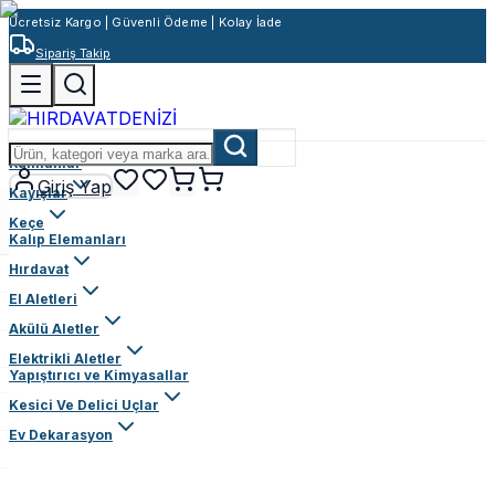
Ücretsiz Kargo | Güvenli Ödeme | Kolay İade
Sipariş Takip
Rulmanlar
Giriş Yap
Kayışlar
Keçe
Kalıp Elemanları
Hırdavat
El Aletleri
Akülü Aletler
Elektrikli Aletler
Yapıştırıcı ve Kimyasallar
Kesici Ve Delici Uçlar
Ev Dekarasyon