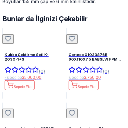
Boyutlar 155 mm çap ve 6 mm kalınlıktadır.
Bunlar da İlginizi Çekebilir
Kukko Çektirme Seti K-
Corteco 01033876B
2030-1+S
90X110X7.5 BABSLVI FPM
82033876
(0)
(0)
35.000,00
3.750,00
45.000,00
6.000,00
Sepete Ekle
Sepete Ekle