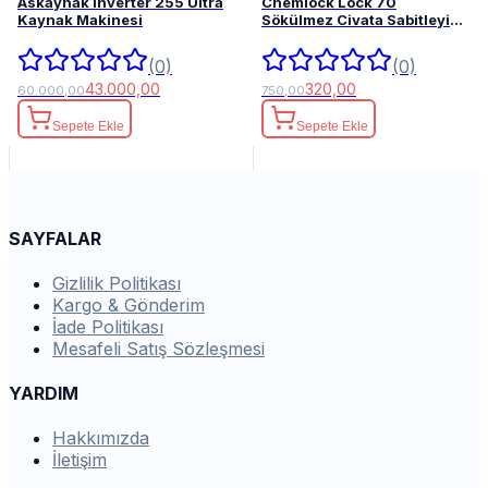
Askaynak Inverter 255 Ultra
Chemlock Lock 70
Kaynak Makinesi
Sökülmez Civata Sabitleyici
50ml.
(0)
(0)
43.000,00
320,00
60.000,00
750,00
Sepete Ekle
Sepete Ekle
SAYFALAR
Gizlilik Politikası
Kargo & Gönderim
İade Politikası
Mesafeli Satış Sözleşmesi
YARDIM
Hakkımızda
İletişim