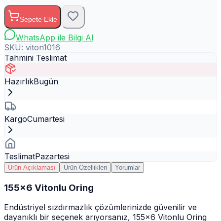
Sepete Ekle
WhatsApp ile Bilgi Al
SKU:
viton1016
Tahmini Teslimat
Hazırlık
Bugün
Kargo
Cumartesi
Teslimat
Pazartesi
Ürün Açıklaması
Ürün Özellikleri
Yorumlar
155x6 Vitonlu Oring
Endüstriyel sızdırmazlık çözümlerinizde güvenilir ve
dayanıklı bir seçenek arıyorsanız, 155x6 Vitonlu Oring