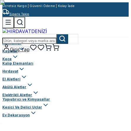
Ücretsiz Kargo | Güvenli Ödeme | Kolay İade
Sipariş Takip
Rulmanlar
Giriş Yap
Kayışlar
Keçe
Kalıp Elemanları
Hırdavat
El Aletleri
Akülü Aletler
Elektrikli Aletler
Yapıştırıcı ve Kimyasallar
Kesici Ve Delici Uçlar
Ev Dekarasyon