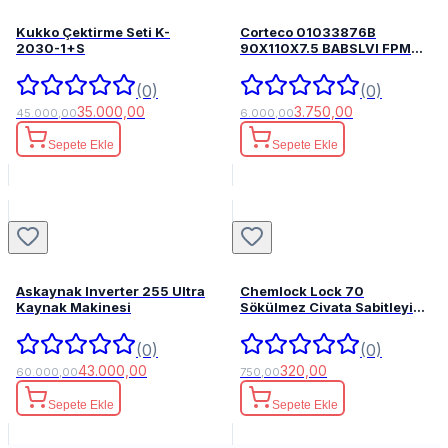
Kukko Çektirme Seti K-
Corteco 01033876B
2030-1+S
90X110X7.5 BABSLVI FPM
82033876
(0)
(0)
35.000,00
3.750,00
45.000,00
6.000,00
Sepete Ekle
Sepete Ekle
Askaynak Inverter 255 Ultra
Chemlock Lock 70
Kaynak Makinesi
Sökülmez Civata Sabitleyici
50ml.
(0)
(0)
43.000,00
320,00
60.000,00
750,00
Sepete Ekle
Sepete Ekle