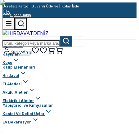
Ücretsiz Kargo | Güvenli Ödeme | Kolay İade
Sipariş Takip
Rulmanlar
Giriş Yap
Kayışlar
Keçe
Kalıp Elemanları
Hırdavat
El Aletleri
Akülü Aletler
Elektrikli Aletler
Yapıştırıcı ve Kimyasallar
Kesici Ve Delici Uçlar
Ev Dekarasyon