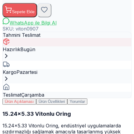
Sepete Ekle
WhatsApp ile Bilgi Al
SKU:
viton0907
Tahmini Teslimat
Hazırlık
Bugün
Kargo
Pazartesi
Teslimat
Çarşamba
Ürün Açıklaması
Ürün Özellikleri
Yorumlar
15.24x5.33 Vitonlu Oring
15.24x5.33 Vitonlu Oring, endüstriyel uygulamalarda
sızdırmazlığı sağlamak amacıyla tasarlanmış yüksek