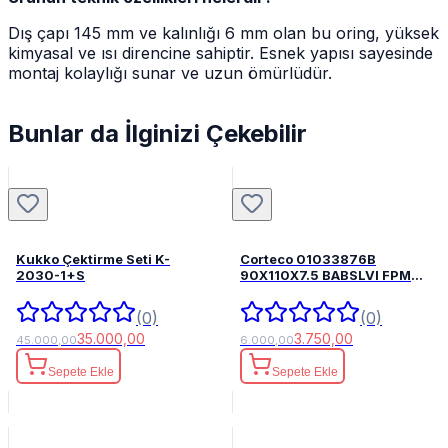
Dış çapı 145 mm ve kalınlığı 6 mm olan bu oring, yüksek
kimyasal ve ısı direncine sahiptir. Esnek yapısı sayesinde
montaj kolaylığı sunar ve uzun ömürlüdür.
Bunlar da İlginizi Çekebilir
Kukko Çektirme Seti K-
Corteco 01033876B
2030-1+S
90X110X7.5 BABSLVI FPM
82033876
(0)
(0)
35.000,00
3.750,00
45.000,00
6.000,00
Sepete Ekle
Sepete Ekle