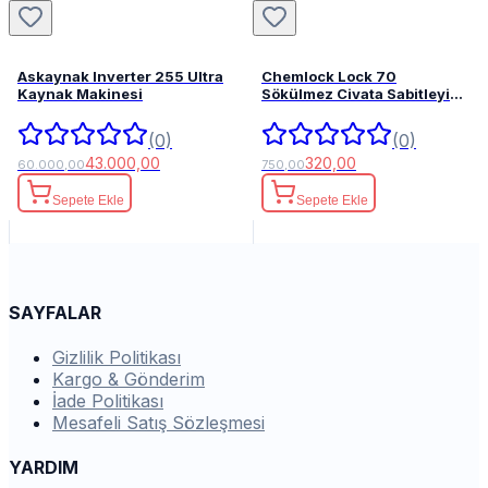
Askaynak Inverter 255 Ultra
Chemlock Lock 70
Kaynak Makinesi
Sökülmez Civata Sabitleyici
50ml.
(0)
(0)
43.000,00
320,00
60.000,00
750,00
Sepete Ekle
Sepete Ekle
SAYFALAR
Gizlilik Politikası
Kargo & Gönderim
İade Politikası
Mesafeli Satış Sözleşmesi
YARDIM