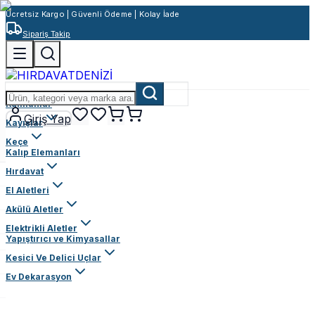
Ücretsiz Kargo | Güvenli Ödeme | Kolay İade
Sipariş Takip
Rulmanlar
Giriş Yap
Kayışlar
Keçe
Kalıp Elemanları
Hırdavat
El Aletleri
Akülü Aletler
Elektrikli Aletler
Yapıştırıcı ve Kimyasallar
Kesici Ve Delici Uçlar
Ev Dekarasyon