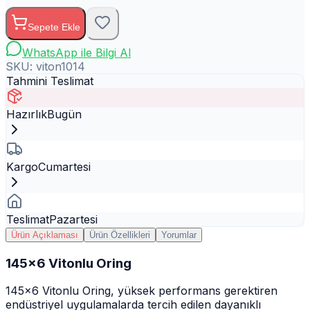
Sepete Ekle
WhatsApp ile Bilgi Al
SKU:
viton1014
Tahmini Teslimat
Hazırlık
Bugün
Kargo
Cumartesi
Teslimat
Pazartesi
Ürün Açıklaması
Ürün Özellikleri
Yorumlar
145x6 Vitonlu Oring
145x6 Vitonlu Oring, yüksek performans gerektiren
endüstriyel uygulamalarda tercih edilen dayanıklı