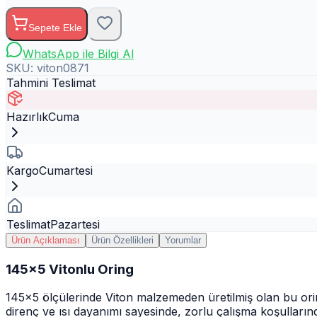
Sepete Ekle
WhatsApp ile Bilgi Al
SKU:
viton0871
Tahmini Teslimat
Hazırlık
Cuma
Kargo
Cumartesi
Teslimat
Pazartesi
Ürün Açıklaması
Ürün Özellikleri
Yorumlar
145x5 Vitonlu Oring
145x5 ölçülerinde Viton malzemeden üretilmiş olan bu orin
direnç ve ısı dayanımı sayesinde, zorlu çalışma koşullarında