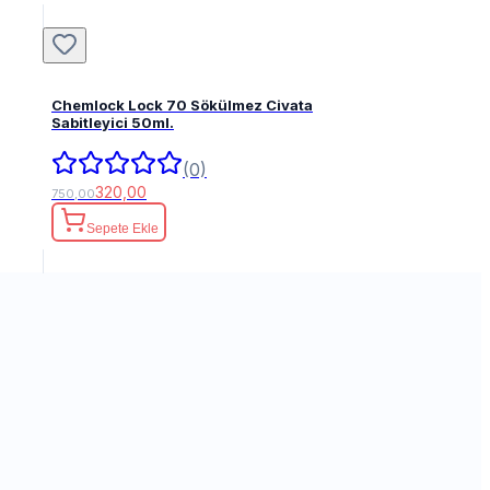
Chemlock Lock 70 Sökülmez Civata
Sabitleyici 50ml.
(0)
320,00
750,00
Sepete Ekle