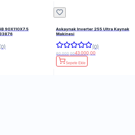
6B 90X110X7.5
Askaynak Inverter 255 Ultra Kaynak
FPM 82033876
Makinesi
(0)
(0)
43.000,00
60.000,00
Sepete Ekle