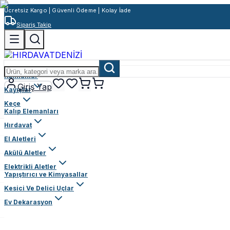
Ücretsiz Kargo | Güvenli Ödeme | Kolay İade
Sipariş Takip
Rulmanlar
Giriş Yap
Kayışlar
Keçe
Kalıp Elemanları
Hırdavat
El Aletleri
Akülü Aletler
Elektrikli Aletler
Yapıştırıcı ve Kimyasallar
Kesici Ve Delici Uçlar
Ev Dekarasyon