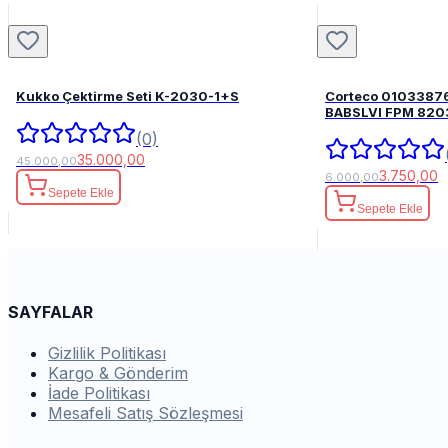
Kukko Çektirme Seti K-2030-1+S
Corteco 0103387
BABSLVI 
(0)
35.000,00
45.000,00
3.750,00
6.000,00
Sepete Ekle
Sepete Ekle
SAYFALAR
Gizlilik Politikası
Kargo & Gönderim
İade Politikası
Mesafeli Satış Sözleşmesi