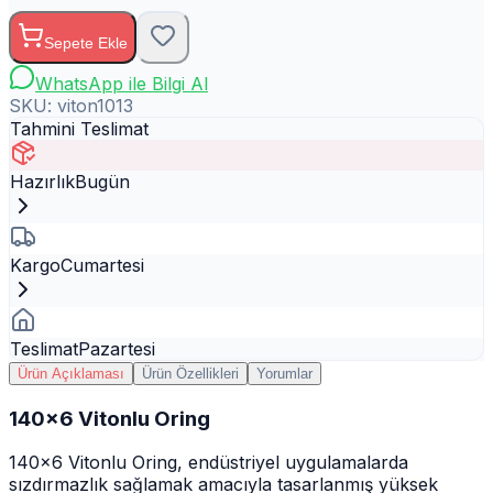
Sepete Ekle
WhatsApp ile Bilgi Al
SKU:
viton1013
Tahmini Teslimat
Hazırlık
Bugün
Kargo
Cumartesi
Teslimat
Pazartesi
Ürün Açıklaması
Ürün Özellikleri
Yorumlar
140x6 Vitonlu Oring
140x6 Vitonlu Oring, endüstriyel uygulamalarda
sızdırmazlık sağlamak amacıyla tasarlanmış yüksek