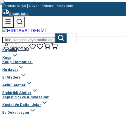
Ücretsiz Kargo | Güvenli Ödeme | Kolay İade
Sipariş Takip
Rulmanlar
Giriş Yap
Kayışlar
Keçe
Kalıp Elemanları
Hırdavat
El Aletleri
Akülü Aletler
Elektrikli Aletler
Yapıştırıcı ve Kimyasallar
Kesici Ve Delici Uçlar
Ev Dekarasyon