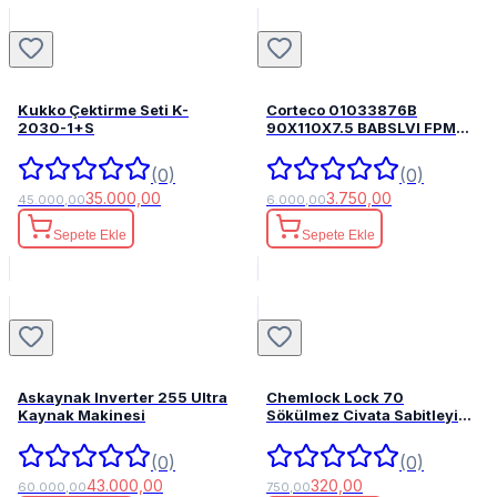
Kukko Çektirme Seti K-
Corteco 01033876B
2030-1+S
90X110X7.5 BABSLVI FPM
82033876
(0)
(0)
35.000,00
3.750,00
45.000,00
6.000,00
Sepete Ekle
Sepete Ekle
Askaynak Inverter 255 Ultra
Chemlock Lock 70
Kaynak Makinesi
Sökülmez Civata Sabitleyici
50ml.
(0)
(0)
43.000,00
320,00
60.000,00
750,00