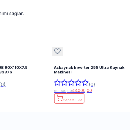
ımı sağlar.
6B 90X110X7.5
Askaynak Inverter 255 Ultra Kaynak
FPM 82033876
Makinesi
(0)
(0)
43.000,00
60.000,00
Sepete Ekle