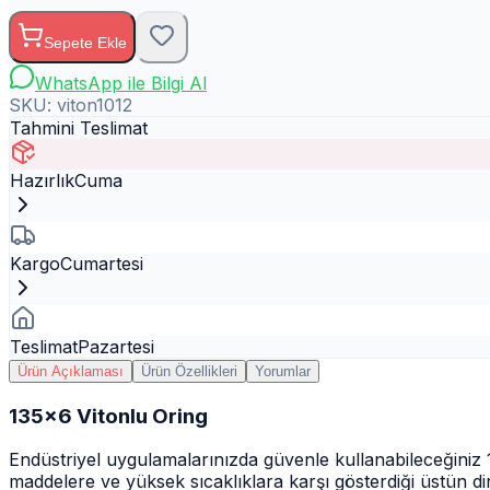
Sepete Ekle
WhatsApp ile Bilgi Al
SKU:
viton1012
Tahmini Teslimat
Hazırlık
Cuma
Kargo
Cumartesi
Teslimat
Pazartesi
Ürün Açıklaması
Ürün Özellikleri
Yorumlar
135x6 Vitonlu Oring
Endüstriyel uygulamalarınızda güvenle kullanabileceğiniz
maddelere ve yüksek sıcaklıklara karşı gösterdiği üstün dire