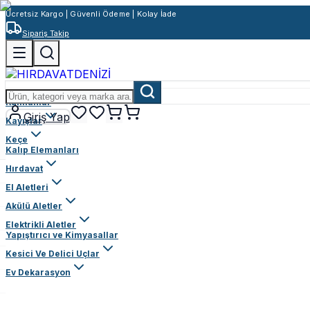
Ücretsiz Kargo | Güvenli Ödeme | Kolay İade
Sipariş Takip
Rulmanlar
Giriş Yap
Kayışlar
Keçe
Kalıp Elemanları
Hırdavat
El Aletleri
Akülü Aletler
Elektrikli Aletler
Yapıştırıcı ve Kimyasallar
Kesici Ve Delici Uçlar
Ev Dekarasyon