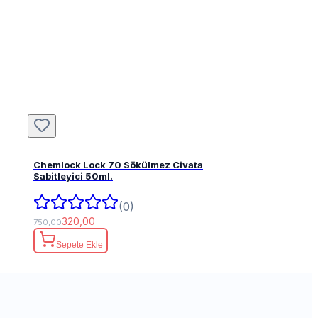
Chemlock Lock 70 Sökülmez Civata
Sabitleyici 50ml.
(0)
320,00
750,00
Sepete Ekle