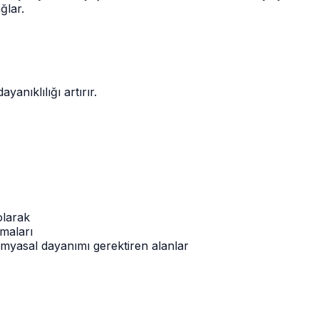
ğlar.
anıklılığı artırır.
olarak
maları
imyasal dayanımı gerektiren alanlar