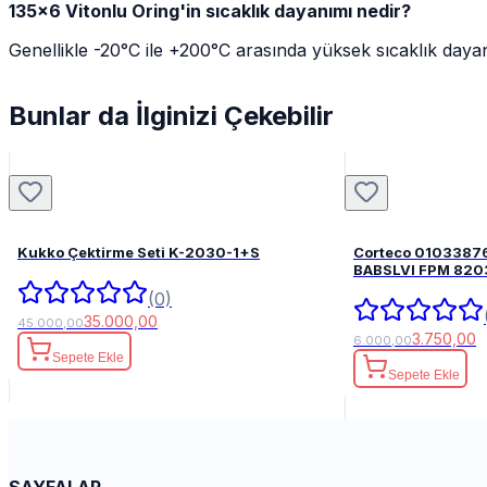
135x6 Vitonlu Oring'in sıcaklık dayanımı nedir?
Genellikle -20°C ile +200°C arasında yüksek sıcaklık dayan
Bunlar da İlginizi Çekebilir
Kukko Çektirme Seti K-2030-1+S
Corteco 0103387
BABSLVI 
(0)
35.000,00
45.000,00
3.750,00
6.000,00
Sepete Ekle
Sepete Ekle