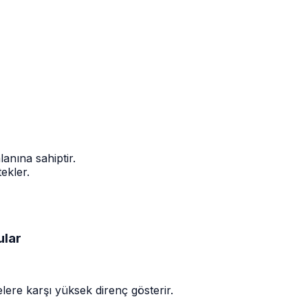
anına sahiptir.
tekler.
ular
ere karşı yüksek direnç gösterir.