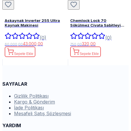
Askaynak Inverter 255 Ultra
Chemlock Lock 70
Kaynak Makinesi
Sökülmez Civata Sabitleyici
50ml.
(0)
(0)
43.000,00
320,00
60.000,00
750,00
Sepete Ekle
Sepete Ekle
SAYFALAR
Gizlilik Politikası
Kargo & Gönderim
İade Politikası
Mesafeli Satış Sözleşmesi
YARDIM