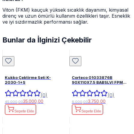
Viton (FKM) kauçuk yüksek sıcaklık dayanımı, kimyasal
direnç ve uzun ömürlü kullanım özellikleri taşır. Esneklik
ve iyi sızdırmazlık performansı sağlar.
Bunlar da İlginizi Çekebilir
Kukko Çektirme Seti K-
Corteco 01033876B
2030-1+S
90X110X7.5 BABSLVI FPM
82033876
(0)
(0)
35.000,00
3.750,00
45.000,00
6.000,00
Sepete Ekle
Sepete Ekle