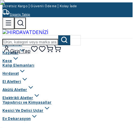
Ücretsiz Kargo | Güvenli Ödeme | Kolay İade
Sipariş Takip
Rulmanlar
Giriş Yap
Kayışlar
Keçe
Kalıp Elemanları
Hırdavat
El Aletleri
Akülü Aletler
Elektrikli Aletler
Yapıştırıcı ve Kimyasallar
Kesici Ve Delici Uçlar
Ev Dekarasyon