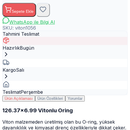
Sepete Ekle
WhatsApp ile Bilgi Al
SKU:
viton1056
Tahmini Teslimat
Hazırlık
Bugün
Kargo
Salı
Teslimat
Perşembe
Ürün Açıklaması
Ürün Özellikleri
Yorumlar
126.37x6.99 Vitonlu Oring
Viton malzemeden üretilmiş olan bu O-ring, yüksek
dayanıklılık ve kimyasal direnç özellikleriyle dikkat çeker.