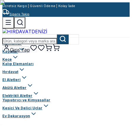
Ücretsiz Kargo | Güvenli Ödeme | Kolay İade
Sipariş Takip
Rulmanlar
Giriş Yap
Kayışlar
Keçe
Kalıp Elemanları
Hırdavat
El Aletleri
Akülü Aletler
Elektrikli Aletler
Yapıştırıcı ve Kimyasallar
Kesici Ve Delici Uçlar
Ev Dekarasyon