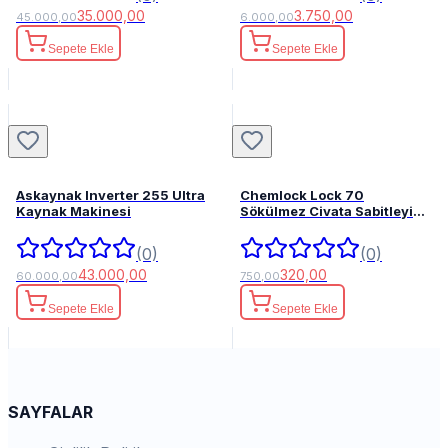
35.000,00
3.750,00
45.000,00
6.000,00
Sepete Ekle
Sepete Ekle
Askaynak Inverter 255 Ultra
Chemlock Lock 70
Kaynak Makinesi
Sökülmez Civata Sabitleyici
50ml.
(0)
(0)
43.000,00
320,00
60.000,00
750,00
Sepete Ekle
Sepete Ekle
SAYFALAR