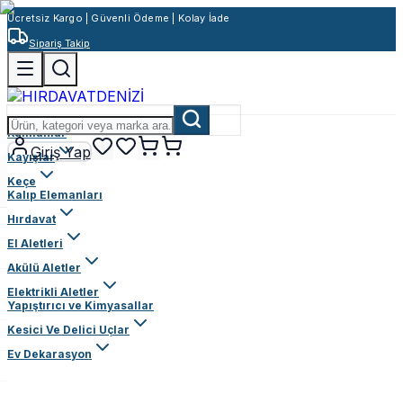
Ücretsiz Kargo | Güvenli Ödeme | Kolay İade
Sipariş Takip
Rulmanlar
Giriş Yap
Kayışlar
Keçe
Kalıp Elemanları
Hırdavat
El Aletleri
Akülü Aletler
Elektrikli Aletler
Yapıştırıcı ve Kimyasallar
Kesici Ve Delici Uçlar
Ev Dekarasyon