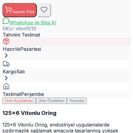
Sepete Ekle
WhatsApp ile Bilgi Al
SKU:
viton1010
Tahmini Teslimat
Hazırlık
Pazartesi
Kargo
Salı
Teslimat
Perşembe
Ürün Açıklaması
Ürün Özellikleri
Yorumlar
125x6 Vitonlu Oring
125x6 Vitonlu Oring, endüstriyel uygulamalarda
sızdırmazlık sağlamak amacıyla tasarlanmış yüksek