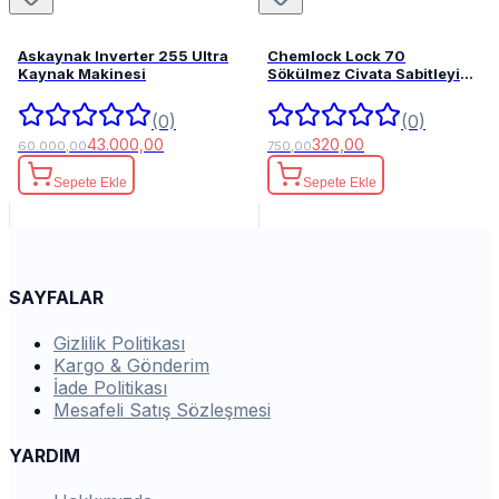
Askaynak Inverter 255 Ultra
Chemlock Lock 70
Kaynak Makinesi
Sökülmez Civata Sabitleyici
50ml.
(0)
(0)
43.000,00
320,00
60.000,00
750,00
Sepete Ekle
Sepete Ekle
SAYFALAR
Gizlilik Politikası
Kargo & Gönderim
İade Politikası
Mesafeli Satış Sözleşmesi
YARDIM