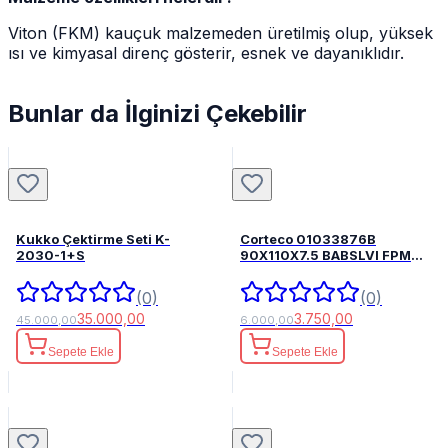
Viton (FKM) kauçuk malzemeden üretilmiş olup, yüksek
ısı ve kimyasal direnç gösterir, esnek ve dayanıklıdır.
Bunlar da İlginizi Çekebilir
Kukko Çektirme Seti K-
Corteco 01033876B
2030-1+S
90X110X7.5 BABSLVI FPM
82033876
(0)
(0)
35.000,00
3.750,00
45.000,00
6.000,00
Sepete Ekle
Sepete Ekle