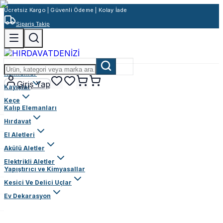
Ücretsiz Kargo | Güvenli Ödeme | Kolay İade
Sipariş Takip
Rulmanlar
Giriş Yap
Kayışlar
Keçe
Kalıp Elemanları
Hırdavat
El Aletleri
Akülü Aletler
Elektrikli Aletler
Yapıştırıcı ve Kimyasallar
Kesici Ve Delici Uçlar
Ev Dekarasyon