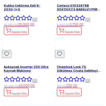
Kukko Çektirme Seti K-
Corteco 01033876B
2030-1+S
90X110X7.5 BABSLVI FPM
82033876
(0)
(0)
35.000,00
3.750,00
45.000,00
6.000,00
Sepete Ekle
Sepete Ekle
Askaynak Inverter 255 Ultra
Chemlock Lock 70
Kaynak Makinesi
Sökülmez Civata Sabitleyici
50ml.
(0)
(0)
43.000,00
320,00
60.000,00
750,00
Sepete Ekle
Sepete Ekle