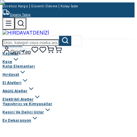
Ücretsiz Kargo | Güvenli Ödeme | Kolay İade
Sipariş Takip
Rulmanlar
Giriş Yap
Kayışlar
Keçe
Kalıp Elemanları
Hırdavat
El Aletleri
Akülü Aletler
Elektrikli Aletler
Yapıştırıcı ve Kimyasallar
Kesici Ve Delici Uçlar
Ev Dekarasyon