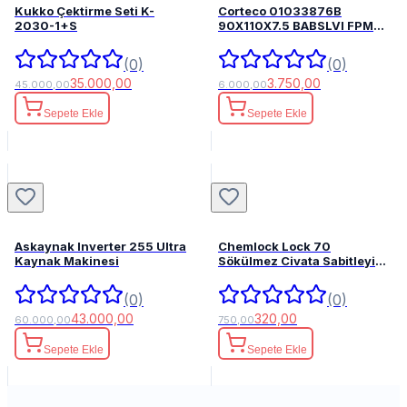
Kukko Çektirme Seti K-
Corteco 01033876B
2030-1+S
90X110X7.5 BABSLVI FPM
82033876
(0)
(0)
35.000,00
3.750,00
45.000,00
6.000,00
Sepete Ekle
Sepete Ekle
Askaynak Inverter 255 Ultra
Chemlock Lock 70
Kaynak Makinesi
Sökülmez Civata Sabitleyici
50ml.
(0)
(0)
43.000,00
320,00
60.000,00
750,00
Sepete Ekle
Sepete Ekle