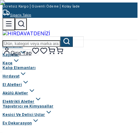
Ücretsiz Kargo | Güvenli Ödeme | Kolay İade
Sipariş Takip
Rulmanlar
Giriş Yap
Kayışlar
Keçe
Kalıp Elemanları
Hırdavat
El Aletleri
Akülü Aletler
Elektrikli Aletler
Yapıştırıcı ve Kimyasallar
Kesici Ve Delici Uçlar
Ev Dekarasyon