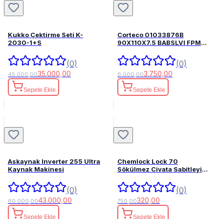
Kukko Çektirme Seti K-
Corteco 01033876B
2030-1+S
90X110X7.5 BABSLVI FPM
82033876
(0)
(0)
35.000,00
3.750,00
45.000,00
6.000,00
Sepete Ekle
Sepete Ekle
Askaynak Inverter 255 Ultra
Chemlock Lock 70
Kaynak Makinesi
Sökülmez Civata Sabitleyici
50ml.
(0)
(0)
43.000,00
320,00
60.000,00
750,00
Sepete Ekle
Sepete Ekle