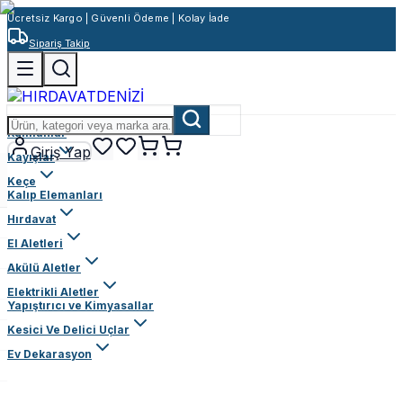
Ücretsiz Kargo | Güvenli Ödeme | Kolay İade
Sipariş Takip
Rulmanlar
Giriş Yap
Kayışlar
Keçe
Kalıp Elemanları
Hırdavat
El Aletleri
Akülü Aletler
Elektrikli Aletler
Yapıştırıcı ve Kimyasallar
Kesici Ve Delici Uçlar
Ev Dekarasyon