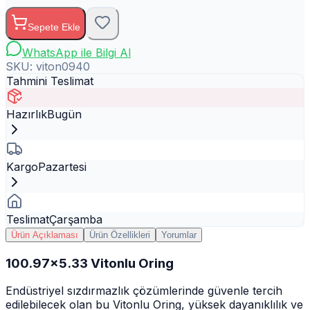
Sepete Ekle
WhatsApp ile Bilgi Al
SKU:
viton0940
Tahmini Teslimat
Hazırlık
Bugün
Kargo
Pazartesi
Teslimat
Çarşamba
Ürün Açıklaması
Ürün Özellikleri
Yorumlar
100.97x5.33 Vitonlu Oring
Endüstriyel sızdırmazlık çözümlerinde güvenle tercih
edilebilecek olan bu Vitonlu Oring, yüksek dayanıklılık ve