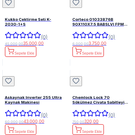
Kukko Çektirme Seti K-
Corteco 01033876B
2030-1+S
90X110X7.5 BABSLVI FPM
82033876
(0)
(0)
35.000,00
3.750,00
45.000,00
6.000,00
Sepete Ekle
Sepete Ekle
Askaynak Inverter 255 Ultra
Chemlock Lock 70
Kaynak Makinesi
Sökülmez Civata Sabitleyici
50ml.
(0)
(0)
43.000,00
320,00
60.000,00
750,00
Sepete Ekle
Sepete Ekle