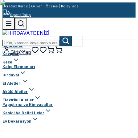
Ücretsiz Kargo | Güvenli Ödeme | Kolay İade
Sipariş Takip
Rulmanlar
Giriş Yap
Kayışlar
Keçe
Kalıp Elemanları
Hırdavat
El Aletleri
Akülü Aletler
Elektrikli Aletler
Yapıştırıcı ve Kimyasallar
Kesici Ve Delici Uçlar
Ev Dekarasyon