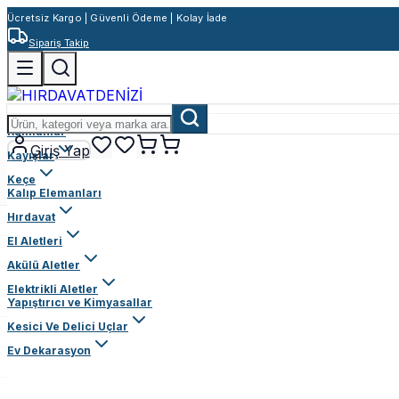
Ücretsiz Kargo | Güvenli Ödeme | Kolay İade
Sipariş Takip
Rulmanlar
Giriş Yap
Kayışlar
Keçe
Kalıp Elemanları
Hırdavat
El Aletleri
Akülü Aletler
Elektrikli Aletler
Yapıştırıcı ve Kimyasallar
Kesici Ve Delici Uçlar
Ev Dekarasyon