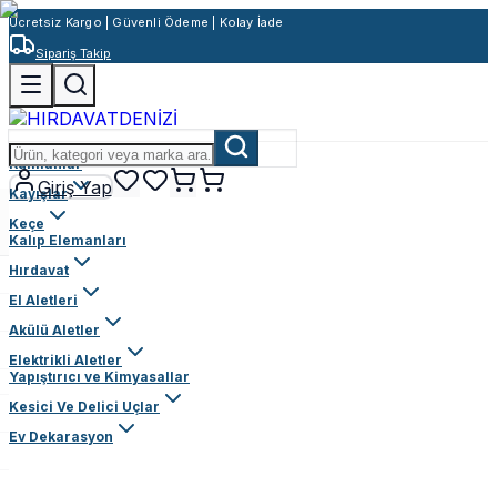
Ücretsiz Kargo | Güvenli Ödeme | Kolay İade
Sipariş Takip
Rulmanlar
Giriş Yap
Kayışlar
Keçe
Kalıp Elemanları
Hırdavat
El Aletleri
Akülü Aletler
Elektrikli Aletler
Yapıştırıcı ve Kimyasallar
Kesici Ve Delici Uçlar
Ev Dekarasyon