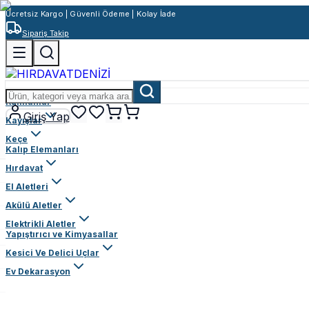
Ücretsiz Kargo | Güvenli Ödeme | Kolay İade
Sipariş Takip
Rulmanlar
Giriş Yap
Kayışlar
Keçe
Kalıp Elemanları
Hırdavat
El Aletleri
Akülü Aletler
Elektrikli Aletler
Yapıştırıcı ve Kimyasallar
Kesici Ve Delici Uçlar
Ev Dekarasyon