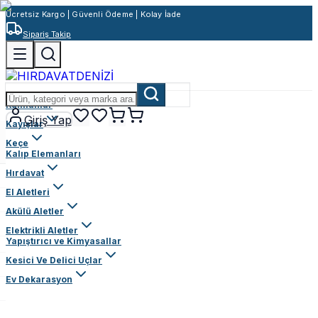
Ücretsiz Kargo | Güvenli Ödeme | Kolay İade
Sipariş Takip
Rulmanlar
Giriş Yap
Kayışlar
Keçe
Kalıp Elemanları
Hırdavat
El Aletleri
Akülü Aletler
Elektrikli Aletler
Yapıştırıcı ve Kimyasallar
Kesici Ve Delici Uçlar
Ev Dekarasyon