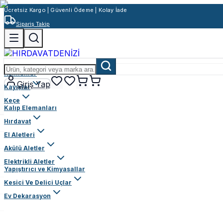
Ücretsiz Kargo | Güvenli Ödeme | Kolay İade
Sipariş Takip
Rulmanlar
Giriş Yap
Kayışlar
Keçe
Kalıp Elemanları
Hırdavat
El Aletleri
Akülü Aletler
Elektrikli Aletler
Yapıştırıcı ve Kimyasallar
Kesici Ve Delici Uçlar
Ev Dekarasyon