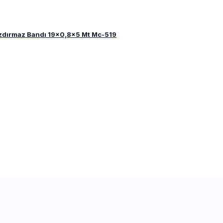
 Sızdırmaz Bandı 19x0,8x5 Mt Mc-519