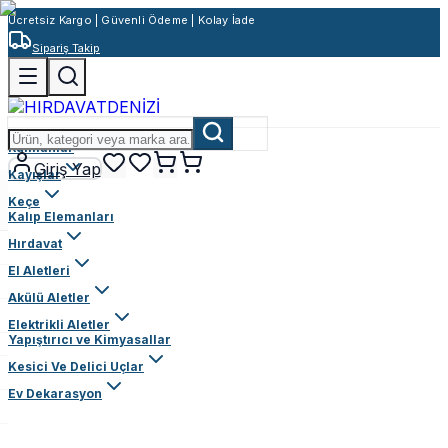
Ücretsiz Kargo | Güvenli Ödeme | Kolay İade
Sipariş Takip
Rulmanlar
Giriş Yap
Kayışlar
Keçe
Kalıp Elemanları
Hırdavat
El Aletleri
Akülü Aletler
Elektrikli Aletler
Yapıştırıcı ve Kimyasallar
Kesici Ve Delici Uçlar
Ev Dekarasyon