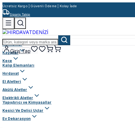
Ücretsiz Kargo | Güvenli Ödeme | Kolay İade
Sipariş Takip
Rulmanlar
Giriş Yap
Kayışlar
Keçe
Kalıp Elemanları
Hırdavat
El Aletleri
Akülü Aletler
Elektrikli Aletler
Yapıştırıcı ve Kimyasallar
Kesici Ve Delici Uçlar
Ev Dekarasyon