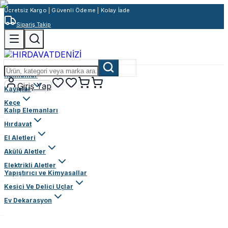
Ücretsiz Kargo | Güvenli Ödeme | Kolay İade
Sipariş Takip
Rulmanlar
Giriş Yap
Kayışlar
Keçe
Kalıp Elemanları
Hırdavat
El Aletleri
Akülü Aletler
Elektrikli Aletler
Yapıştırıcı ve Kimyasallar
Kesici Ve Delici Uçlar
Ev Dekarasyon