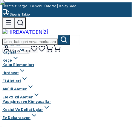
Ücretsiz Kargo | Güvenli Ödeme | Kolay İade
Sipariş Takip
Rulmanlar
Giriş Yap
Kayışlar
Keçe
Kalıp Elemanları
Hırdavat
El Aletleri
Akülü Aletler
Elektrikli Aletler
Yapıştırıcı ve Kimyasallar
Kesici Ve Delici Uçlar
Ev Dekarasyon