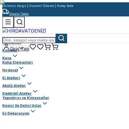
Ücretsiz Kargo | Güvenli Ödeme | Kolay İade
Sipariş Takip
Rulmanlar
Giriş Yap
Kayışlar
Keçe
Kalıp Elemanları
Hırdavat
El Aletleri
Akülü Aletler
Elektrikli Aletler
Yapıştırıcı ve Kimyasallar
Kesici Ve Delici Uçlar
Ev Dekarasyon