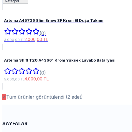
Kategori
Artema A45736 Slim Snow 3F Krom El Duşu Takımı
(0)
2.000,00 TL
3.000,00 TL
Artema Shift T20 A43661 Krom Yüksek Lavabo Bataryası
(0)
4.000,00 TL
5.000,00 TL
✓
Tüm ürünler görüntülendi (
2
adet)
SAYFALAR