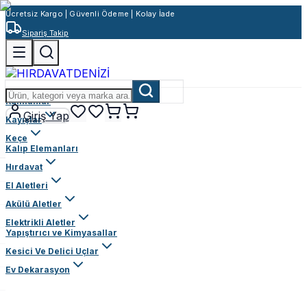
Ücretsiz Kargo | Güvenli Ödeme | Kolay İade
Sipariş Takip
Rulmanlar
Giriş Yap
Kayışlar
Keçe
Kalıp Elemanları
Hırdavat
El Aletleri
Akülü Aletler
Elektrikli Aletler
Yapıştırıcı ve Kimyasallar
Kesici Ve Delici Uçlar
Ev Dekarasyon