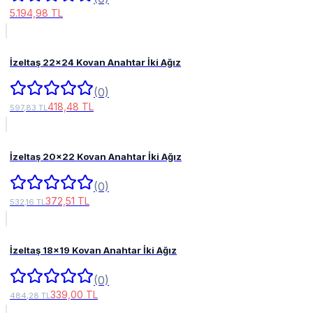
5.194,98 TL
İzeltaş 22x24 Kovan Anahtar İki Ağız
(0)
418,48 TL
597,83 TL
İzeltaş 20x22 Kovan Anahtar İki Ağız
(0)
372,51 TL
532,16 TL
İzeltaş 18x19 Kovan Anahtar İki Ağız
(0)
339,00 TL
484,28 TL