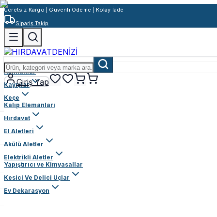
Ücretsiz Kargo | Güvenli Ödeme | Kolay İade
Sipariş Takip
Rulmanlar
Giriş Yap
Kayışlar
Keçe
Kalıp Elemanları
Hırdavat
El Aletleri
Akülü Aletler
Elektrikli Aletler
Yapıştırıcı ve Kimyasallar
Kesici Ve Delici Uçlar
Ev Dekarasyon