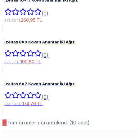
İzeltaş 10x11 Kovan Anahtar İki Ağız
(0)
260,95 TL
372,79 TL
İzeltaş 8x9 Kovan Anahtar İki Ağız
(0)
190,80 TL
272,57 TL
İzeltaş 6x7 Kovan Anahtar İki Ağız
(0)
174,76 TL
249,66 TL
✓
Tüm ürünler görüntülendi (
10
adet)