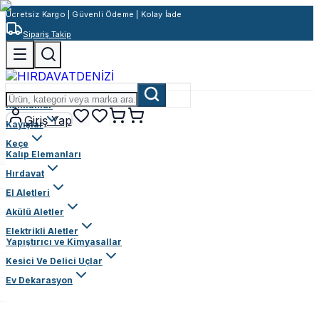
Ücretsiz Kargo | Güvenli Ödeme | Kolay İade
Sipariş Takip
Rulmanlar
Giriş Yap
Kayışlar
Keçe
Kalıp Elemanları
Hırdavat
El Aletleri
Akülü Aletler
Elektrikli Aletler
Yapıştırıcı ve Kimyasallar
Kesici Ve Delici Uçlar
Ev Dekarasyon