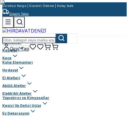
Ücretsiz Kargo | Güvenli Ödeme | Kolay İade
Sipariş Takip
Rulmanlar
Giriş Yap
Kayışlar
Keçe
Kalıp Elemanları
Hırdavat
El Aletleri
Akülü Aletler
Elektrikli Aletler
Yapıştırıcı ve Kimyasallar
Kesici Ve Delici Uçlar
Ev Dekarasyon